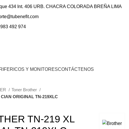
ique 434 Int. 406 URB. CHACRA COLORADA BREÑA LIMA
orte@tubenefit.com
 983 492 974
0
Inicio De Sesión / Registrarse
S/.
0.00
RIFERICOS Y MONITORES
CONTÁCTENOS
NER
Toner Brother
 CIAN ORIGINAL TN-219XLC
HER TN-219 XL