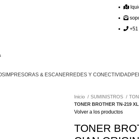
Iqu
sop
+51
OS
IMPRESORAS & ESCANER
REDES Y CONECTIVIDAD
PE
Inicio
SUMINISTROS
TO
TONER BROTHER TN-219 XL
Volver a los productos
TONER BROT