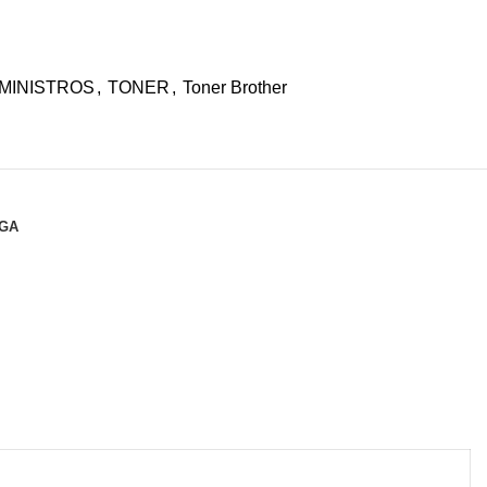
MINISTROS
,
TONER
,
Toner Brother
EGA
140.31
$140.31