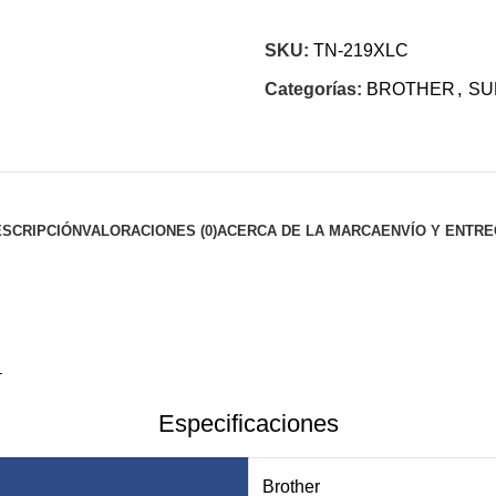
SKU:
TN-219XLC
Categorías:
BROTHER
,
SU
SCRIPCIÓN
VALORACIONES (0)
ACERCA DE LA MARCA
ENVÍO Y ENTR
$
L
Especificaciones
Brother