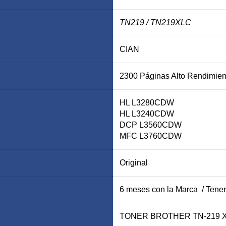
TN219
/ TN219XLC
CIAN
2300 Páginas Alto Rendimien
HL L3280CDW
HL L3240CDW
DCP L3560CDW
MFC L3760CDW
Original
6 meses con la Marca / Tener
TONER BROTHER TN-219 X