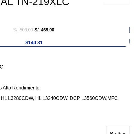
NAL TN-219XLC
S/.
503.00
S/.
469.00
$140.31
LC
s Alto Rendimiento
ra: HL L3280CDW, HL L3240CDW, DCP L3560CDW,MFC
Brother