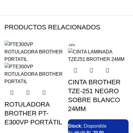
PRODUCTOS RELACIONADOS
-19%
CINTA BROTHER
TZE-251 NEGRO
SOBRE BLANCO
ROTULADORA
24MM
BROTHER PT-
E300VP PORTÁTIL
Stock:
Disponible
S/.
86.00
S/.
70.00