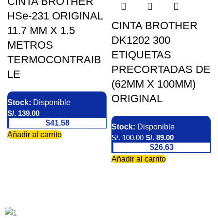
CINTA BROTHER
HSe-231 ORIGINAL
CINTA BROTHER
11.7 MM X 1.5
DK1202 300
METROS
ETIQUETAS
TERMOCONTRAIB
PRECORTADAS DE
LE
(62MM X 100MM)
ORIGINAL
Stock:
Disponible
S/.
139.00
$41.58
Stock:
Disponible
Añadir al carrito
S/.
100.00
S/.
89.00
$26.63
Añadir al carrito