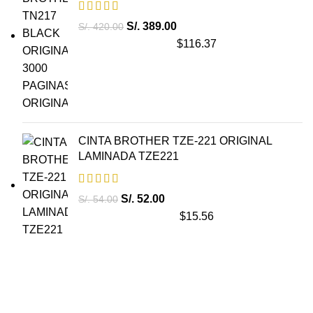
S/.
389.00
S/.
420.00
$116.37
CINTA BROTHER TZE-221 ORIGINAL
LAMINADA TZE221
S/.
52.00
S/.
54.00
$15.56