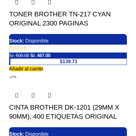
TONER BROTHER TN-217 CYAN
ORIGINAL 2300 PAGINAS
Stock:
Disponible
S/.
500.00
S/.
467.00
$139.71
Añadir al carrito
-17%
CINTA BROTHER DK-1201 (29MM X
90MM), 400 ETIQUETAS ORIGINAL
Stock:
Disponible