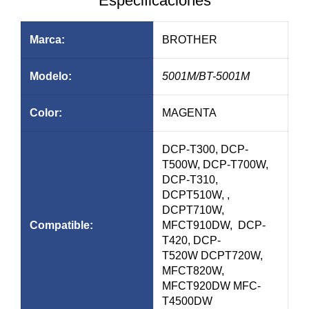
Especificaciones
Marca:
BROTHER
Modelo:
5001M
/BT-5001M
Color:
MAGENTA
DCP-T300, DCP-
T500W, DCP-T700W,
DCP-T310,
DCPT510W, ,
DCPT710W,
Compatible:
MFCT910DW, DCP-
T420, DCP-
T520W DCPT720W,
MFCT820W,
MFCT920DW MFC-
T4500DW