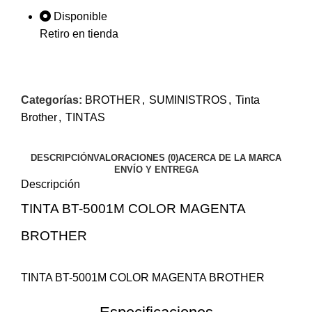
Disponible
Retiro en tienda
Categorías:
BROTHER
,
SUMINISTROS
,
Tinta
Brother
,
TINTAS
DESCRIPCIÓN
VALORACIONES (0)
ACERCA DE LA MARCA
ENVÍO Y ENTREGA
Descripción
TINTA BT-5001M COLOR MAGENTA
BROTHER
$11.67
$189.97
TINTA BT-5001M COLOR MAGENTA BROTHER