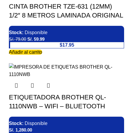
CINTA BROTHER TZE-631 (12MM)
1/2″ 8 METROS LAMINADA ORIGINAL
Stock:
Disponible
S/.
79.00
S/.
59.99
$17.95
Añadir al carrito
ETIQUETADORA BROTHER QL-
1110NWB – WIFI – BLUETOOTH
Stock:
Disponible
S/.
1,280.00