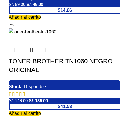
S/.
59.00
S/.
49.00
$14.66
Añadir al carrito
-7%
TONER BROTHER TN1060 NEGRO
ORIGINAL
Stock:
Disponible
S/.
149.00
S/.
139.00
$41.58
Añadir al carrito