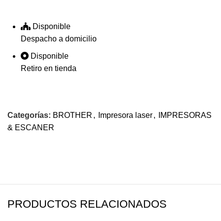
Disponible
Despacho a domicilio
Disponible
Retiro en tienda
Categorías:
BROTHER
,
Impresora laser
,
IMPRESORAS
& ESCANER
$80.47
$269.24
PRODUCTOS RELACIONADOS