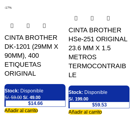
-17%
CINTA BROTHER
CINTA BROTHER
HSe-251 ORIGINAL
DK-1201 (29MM X
23.6 MM X 1.5
90MM), 400
METROS
ETIQUETAS
TERMOCONTRAIB
ORIGINAL
LE
Stock:
Disponible
Stock:
Disponible
S/.
59.00
S/.
49.00
S/.
199.00
$14.66
$59.53
Añadir al carrito
Añadir al carrito