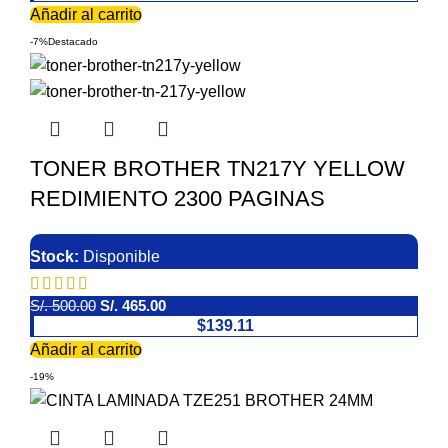
Añadir al carrito
-7%
Destacado
TONER BROTHER TN217Y YELLOW
REDIMIENTO 2300 PAGINAS
Stock:
Disponible
S/.
500.00
S/.
465.00
$139.11
Añadir al carrito
-19%