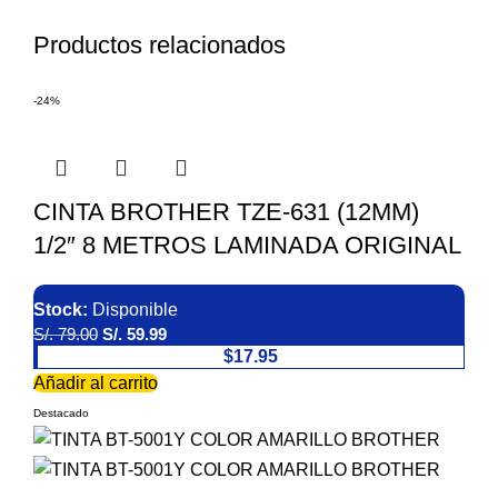
Productos relacionados
-24%
CINTA BROTHER TZE-631 (12MM)
1/2″ 8 METROS LAMINADA ORIGINAL
Stock:
Disponible
S/.
79.00
S/.
59.99
$17.95
Añadir al carrito
Destacado