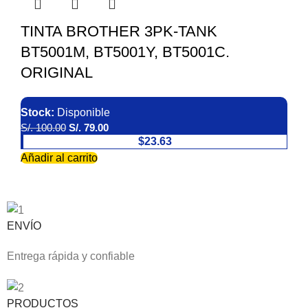
TINTA BROTHER 3PK-TANK
BT5001M, BT5001Y, BT5001C.
ORIGINAL
Stock:
Disponible
S/.
100.00
S/.
79.00
$23.63
Añadir al carrito
ENVÍO
Entrega rápida y confiable
PRODUCTOS