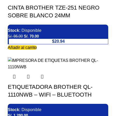
CINTA BROTHER TZE-251 NEGRO
SOBRE BLANCO 24MM
Stock:
Disponible
S/.
86.00
S/.
70.00
$20.94
Añadir al carrito
ETIQUETADORA BROTHER QL-
1110NWB – WIFI – BLUETOOTH
Stock:
Disponible
S/.
1,280.00