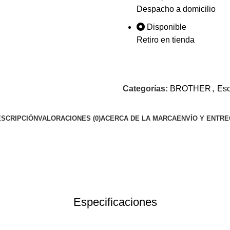
Despacho a domicilio
Disponible
Retiro en tienda
Categorías:
BROTHER
,
Es
SCRIPCIÓN
VALORACIONES (0)
ACERCA DE LA MARCA
ENVÍO Y ENTR
$678.79
$59.53
Especificaciones