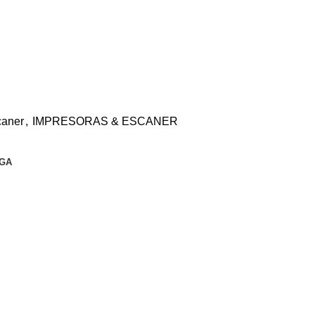
caner
,
IMPRESORAS & ESCANER
EGA