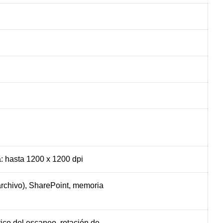
a: hasta 1200 x 1200 dpi
archivo), SharePoint, memoria
ico del escaneo, rotación de