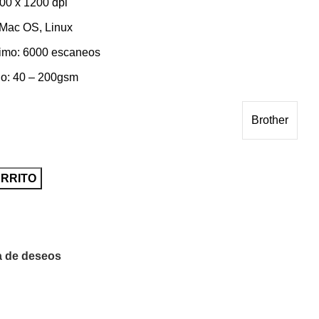
00 x 1200 dpi
 Mac OS, Linux
áximo: 6000 escaneos
do: 40 – 200gsm
Brother
ARRITO
ta de deseos