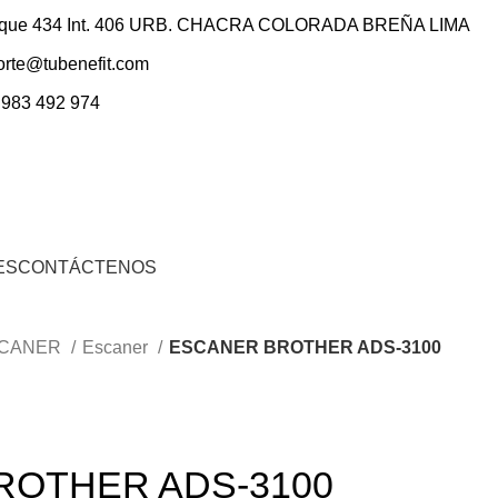
ique 434 Int. 406 URB. CHACRA COLORADA BREÑA LIMA
orte@tubenefit.com
 983 492 974
Inicio De Sesión / Registrarse
S/.
0.00
ES
CONTÁCTENOS
SCANER
Escaner
ESCANER BROTHER ADS-3100
ROTHER ADS-3100