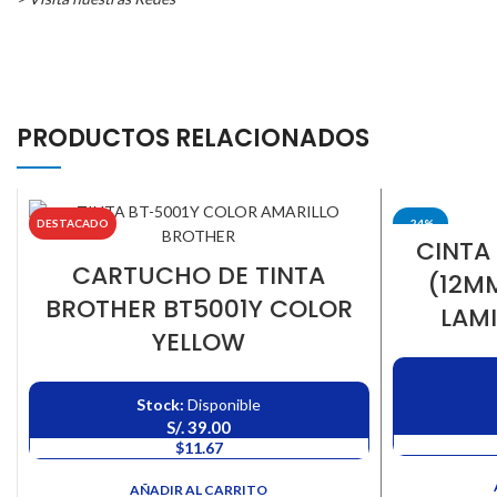
PRODUCTOS RELACIONADOS
DESTACADO
-24%
CINTA
CARTUCHO DE TINTA
(12MM
BROTHER BT5001Y COLOR
LAM
YELLOW
Stock:
Disponible
S/.
39.00
$11.67
AÑADIR AL CARRITO