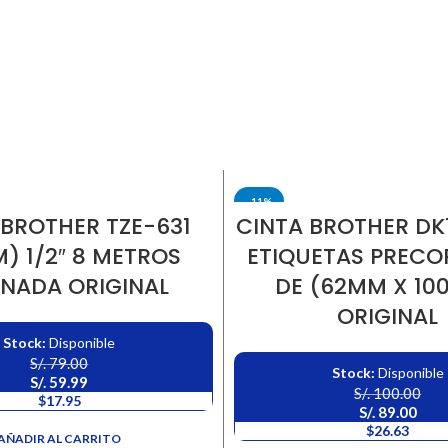
-11%
 BROTHER TZE-631
CINTA BROTHER DK
) 1/2″ 8 METROS
ETIQUETAS PREC
INADA ORIGINAL
DE (62MM X 10
ORIGINAL
Stock:
Disponible
S/.
79.00
Stock:
Disponible
S/.
59.99
S/.
100.00
$17.95
S/.
89.00
$26.63
AÑADIR AL CARRITO