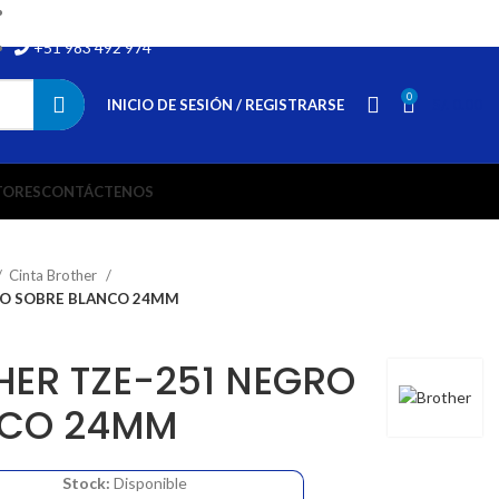
soporte@tubenefit.com
+51 983 492 974
0
INICIO DE SESIÓN / REGISTRARSE
S/.
0.00
TORES
CONTÁCTENOS
Cinta Brother
RO SOBRE BLANCO 24MM
HER TZE-251 NEGRO
NCO 24MM
Stock:
Disponible