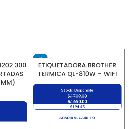
-8%
1202 300
ETIQUETADORA BROTHER
DESTACADO
ORTADAS
TERMICA QL-810W – WIFI
0MM)
Stock:
Disponible
S/.
709.00
S/.
650.00
$194.45
AÑADIR AL CARRITO