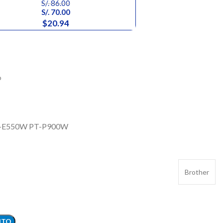
S/.
86.00
S/.
70.00
$20.94
o
T-E550W PT-P900W
Brother
ITO