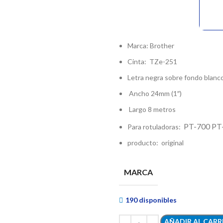
$20.64
$17.95
Marca: Brother
Cinta: TZe-251
Letra negra sobre fondo blanc
Ancho 24mm (1″)
Largo 8 metros
PT-700 P
Para rotuladoras:
producto: original
MARCA
190 disponibles
AÑADIR AL CARR