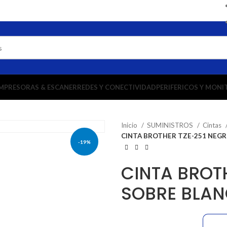
MPRESORAS & ESCANER
REDES Y CONECTIVIDAD
PERIFERICOS Y MONI
Inicio
SUMINISTROS
Cintas
CINTA BROTHER TZE-251 NEG
-19%
CINTA BROT
SOBRE BLA