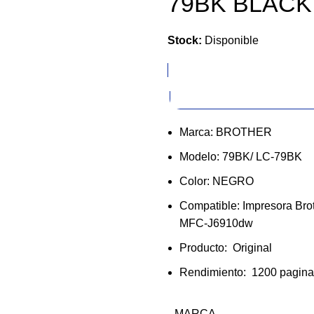
79BK BLACK
Stock:
Disponible
$29.62
$29.62
Marca: BROTHER
Modelo: 79BK/ LC-79BK
Color: NEGRO
Compatible: Impresora B
MFC-J6910dw
Producto: Original
Rendimiento: 1200 pagina
MARCA