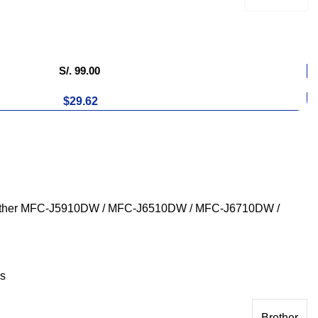
S/.
99.00
$29.62
rother MFC-J5910DW / MFC-J6510DW / MFC-J6710DW /
s
Brother