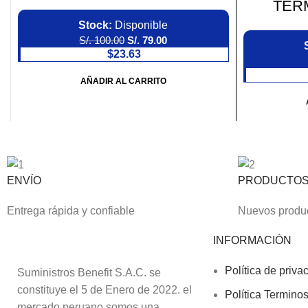
TER
Stock:
Disponible
S/.
100.00
S/.
79.00
$23.63
AÑADIR AL CARRITO
ENVÍO
PRODUCTO
Entrega rápida y confiable
Nuevos produc
INFORMACIÓN
Política de priva
Suministros Benefit S.A.C. se
constituye el 5 de Enero de 2022. el
Política Termino
mercado peruano somos una