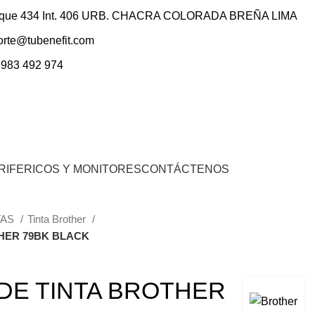
ique 434 Int. 406 URB. CHACRA COLORADA BREÑA LIMA
orte@tubenefit.com
 983 492 974
0
Inicio De Sesión / Registrarse
S/.
0.00
RIFERICOS Y MONITORES
CONTÁCTENOS
TAS
Tinta Brother
HER 79BK BLACK
DE TINTA BROTHER