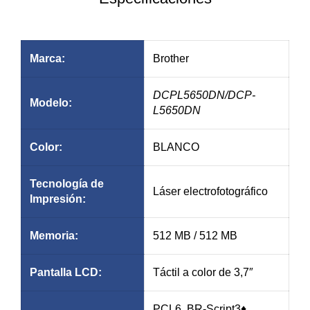
Anch
Marca:
Brother
DCPL5650DN
/DCP-
Modelo:
L5650DN
Color:
BLANCO
Tecnología de
Láser electrofotográfico
Impresión:
Memoria:
512 MB / 512 MB
Pantalla LCD:
Táctil a color de 3,7″
PCL6, BR-Script3♦