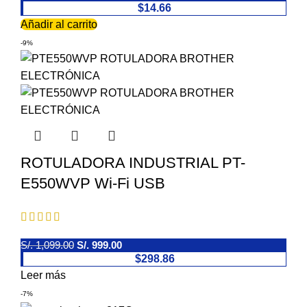
$14.66
Añadir al carrito
-9%
ROTULADORA INDUSTRIAL PT-
E550WVP Wi-Fi USB
Fuera de stock
S/.
1,099.00
S/.
999.00
$298.86
Leer más
-7%