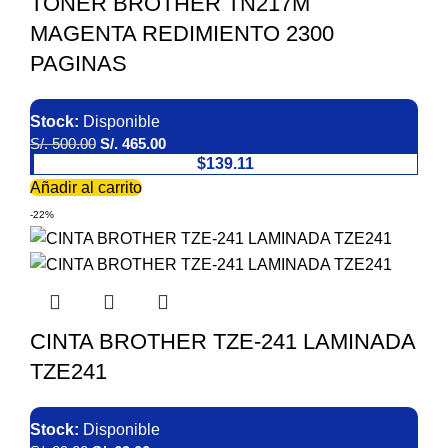
TONER BROTHER TN217M
MAGENTA REDIMIENTO 2300
PAGINAS
Stock:
Disponible
S/.
500.00
S/.
465.00
$139.11
Añadir al carrito
-22%
CINTA BROTHER TZE-241 LAMINADA
TZE241
Stock:
Disponible