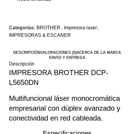
Categorías:
BROTHER
,
Impresora laser
,
IMPRESORAS & ESCANER
DESCRIPCIÓN
VALORACIONES (0)
ACERCA DE LA MARCA
ENVÍO Y ENTREGA
Descripción
IMPRESORA BROTHER DCP-
L5650DN
$565.41
$598.02
Multifuncional láser monocromática
empresarial con dúplex avanzado y
conectividad en red cableada.
Especificaciones