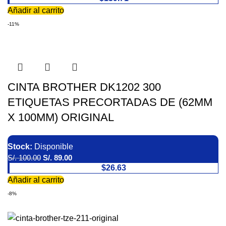
Añadir al carrito
-11%
CINTA BROTHER DK1202 300
ETIQUETAS PRECORTADAS DE (62MM
X 100MM) ORIGINAL
Stock:
Disponible
S/.
100.00
S/.
89.00
$26.63
Añadir al carrito
-8%