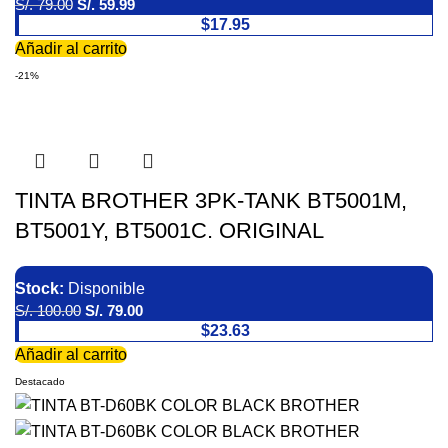
S/.
79.00
S/.
59.99
$17.95
Añadir al carrito
-21%
TINTA BROTHER 3PK-TANK BT5001M,
BT5001Y, BT5001C. ORIGINAL
Stock:
Disponible
S/.
100.00
S/.
79.00
$23.63
Añadir al carrito
Destacado