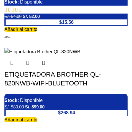
Stock:
Disponible
S/.
54.00
S/.
52.00
$15.56
Añadir al carrito
-8%
ETIQUETADORA BROTHER QL-
820NWB-WIFI-BLUETOOTH
Stock:
Disponible
S/.
980.00
S/.
899.00
$268.94
Añadir al carrito