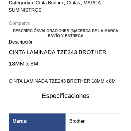
Categorías:
Cinta Brother
,
Cintas
,
MARCA
,
SUMINISTROS
Compartir:
DESCRIPCIÓN
VALORACIONES (0)
ACERCA DE LA MARCA
ENVÍO Y ENTREGA
Descripción
CINTA LAMINADA TZE243 BROTHER
18MM x 8M
$29.62
$23.04
CINTA LAMINADA TZE243 BROTHER 18MM x 8M
Especificaciones
Marca:
Brother