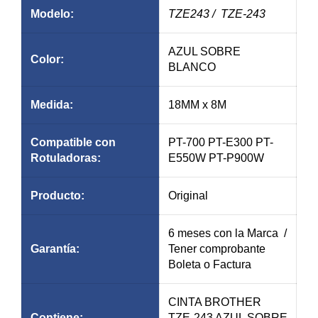
Modelo:
TZE243
/ TZE-243
AZUL SOBRE
Color:
BLANCO
Medida:
18MM x 8M
Compatible con
PT-700 PT-E300 PT-
Rotuladoras:
E550W PT-P900W
Producto:
Original
6 meses con la Marca /
Garantía
:
Tener comprobante
Boleta o Factura
CINTA BROTHER
Contiene:
TZE-243 AZUL SOBRE