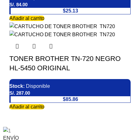
S/.
84.00
$25.13
Añadir al carrito
TONER BROTHER TN-720 NEGRO
HL-5450 ORIGINAL
Stock:
Disponible
S/.
287.00
$85.86
Añadir al carrito
ENVÍO