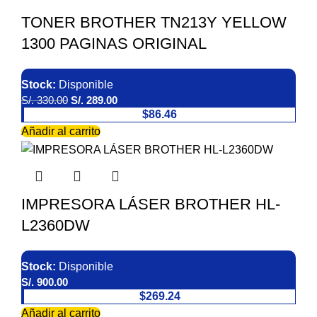
TONER BROTHER TN213Y YELLOW
1300 PAGINAS ORIGINAL
Stock:
Disponible
S/.
330.00
S/.
289.00
$86.46
Añadir al carrito
IMPRESORA LÁSER BROTHER HL-
L2360DW
Stock:
Disponible
S/.
900.00
$269.24
Añadir al carrito