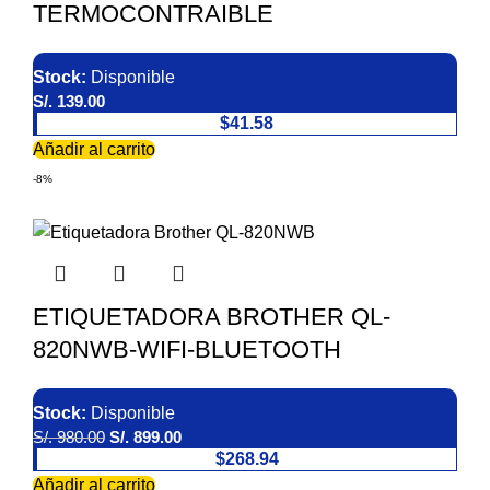
TERMOCONTRAIBLE
Stock:
Disponible
S/.
139.00
$41.58
Añadir al carrito
-8%
ETIQUETADORA BROTHER QL-
820NWB-WIFI-BLUETOOTH
Stock:
Disponible
S/.
980.00
S/.
899.00
$268.94
Añadir al carrito