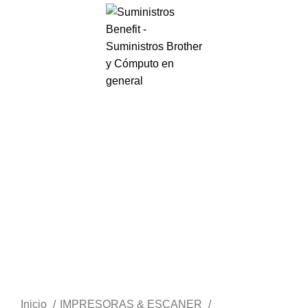
Menú
S/.
0.00
-46%
Haga Click para agrandar
Inicio
IMPRESORAS & ESCANER