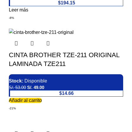
$194.15
Leer más
-8%
CINTA BROTHER TZE-211 ORIGINAL
LAMINADA TZE211
Stock:
Disponible
S/.
53.00
S/.
49.00
$14.66
Añadir al carrito
-21%