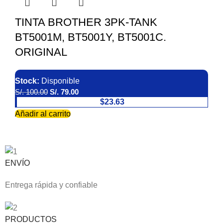
TINTA BROTHER 3PK-TANK
BT5001M, BT5001Y, BT5001C.
ORIGINAL
Stock:
Disponible
S/.
100.00
S/.
79.00
$23.63
Añadir al carrito
ENVÍO
Entrega rápida y confiable
PRODUCTOS