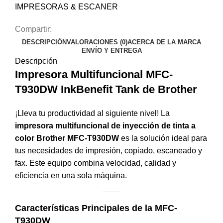
IMPRESORAS & ESCANER
Compartir:
DESCRIPCIÓN
VALORACIONES (0)
ACERCA DE LA MARCA
ENVÍO Y ENTREGA
Descripción
Impresora Multifuncional MFC-
T930DW InkBenefit Tank de Brother
$134.62
¡Lleva tu productividad al siguiente nivel! La
$209.11
impresora multifuncional de inyección de tinta a
color Brother MFC-T930DW
es la solución ideal para
tus necesidades de impresión, copiado, escaneado y
fax. Este equipo combina velocidad, calidad y
eficiencia en una sola máquina.
Características Principales de la MFC-
T930DW