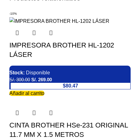
-10%
IMPRESORA BROTHER HL-1202
LÁSER
Stock:
Disponible
S/.
300.00
S/.
269.00
$80.47
Añadir al carrito
CINTA BROTHER HSe-231 ORIGINAL
11.7 MM X 1.5 METROS