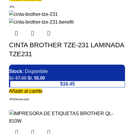
-4%
CINTA BROTHER TZE-231 LAMINADA
TZE231
Stock:
Disponible
S/.
57.00
S/.
55.00
$16.45
Añadir al carrito
-8%
Destacado