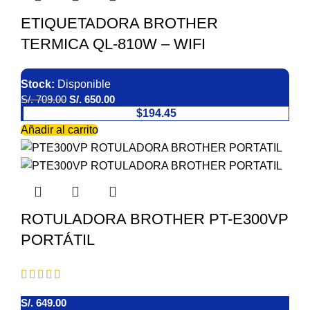
ETIQUETADORA BROTHER
TERMICA QL-810W – WIFI
Stock:
Disponible
S/.
709.00
S/.
650.00
$194.45
Añadir al carrito
ROTULADORA BROTHER PT-E300VP
PORTÁTIL
Fuera de stock
S/.
649.00