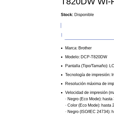
T820DW WI-F
Stock:
Disponible
$284.20
$897.17
Marca: Brother
Modelo: DCP-T820DW
Pantalla (Tipo/Tamaño): L
Tecnología de impresión: In
Resolución máxima de impr
Velocidad de impresión (m
· Negro (Eco Mode): hasta
· Color (Eco Mode): hasta
· Negro (ISO/IEC 24734): h