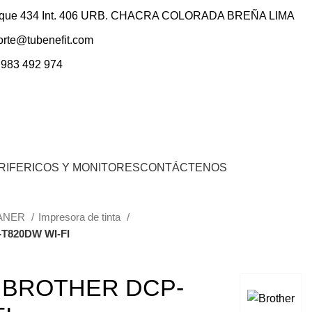
ique 434 Int. 406 URB. CHACRA COLORADA BREÑA LIMA
orte@tubenefit.com
 983 492 974
0
Inicio De Sesión / Registrarse
S/.
0.00
RIFERICOS Y MONITORES
CONTÁCTENOS
CANER
Impresora de tinta
T820DW WI-FI
 BROTHER DCP-