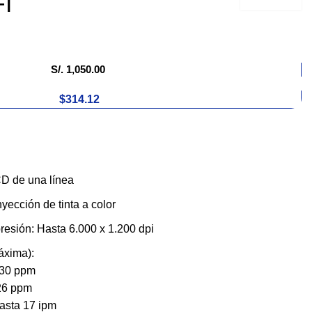
I
S/.
1,050.00
$314.12
CD de una línea
yección de tinta a color
esión: Hasta 6.000 x 1.200 dpi
áxima):
 30 ppm
 26 ppm
asta 17 ipm