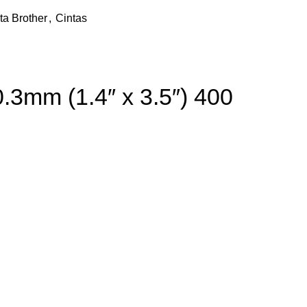
ta Brother
,
Cintas
.3mm (1.4″ x 3.5″) 400
$40.57
$23.63