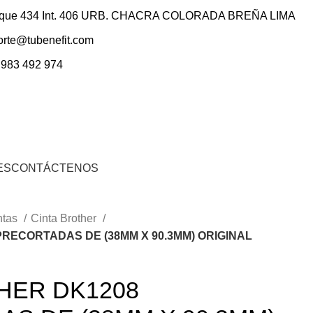
ique 434 Int. 406 URB. CHACRA COLORADA BREÑA LIMA
orte@tubenefit.com
 983 492 974
0
Inicio De Sesión / Registrarse
S/.
0.00
ES
CONTÁCTENOS
ntas
Cinta Brother
RECORTADAS DE (38MM X 90.3MM) ORIGINAL
HER DK1208