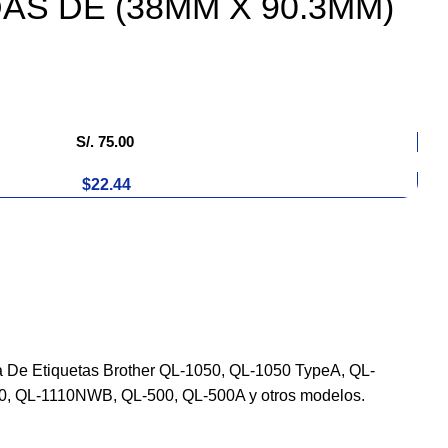
S DE (38MM X 90.3MM)
S/.
75.00
$22.44
 De Etiquetas Brother QL-1050, QL-1050 TypeA, QL-
, QL-1110NWB, QL-500, QL-500A y otros modelos.