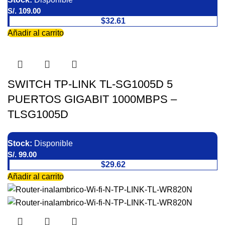
S/.
109.00
$32.61
Añadir al carrito
SWITCH TP-LINK TL-SG1005D 5
PUERTOS GIGABIT 1000MBPS –
TLSG1005D
Stock:
Disponible
S/.
99.00
$29.62
Añadir al carrito