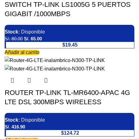
SWITCH TP-LINK LS1005G 5 PUERTOS
GIGABIT /1000MBPS
Stock:
Disponible
S/.
80.00
S/.
65.00
$19.45
Añadir al carrito
ROUTER TP-LINK TL-MR6400-APAC 4G
LTE DSL 300MBPS WIRELESS
Stock:
Disponible
S/.
416.90
$124.72