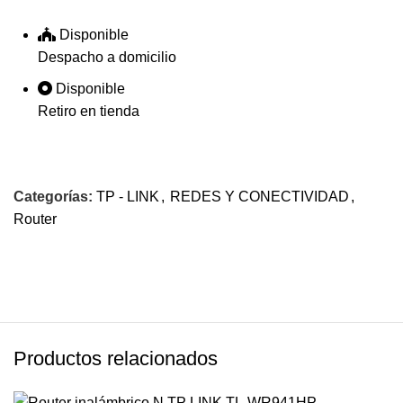
Disponible
Despacho a domicilio
Disponible
Retiro en tienda
Categorías:
TP - LINK
,
REDES Y CONECTIVIDAD
,
Router
Productos relacionados
$469.59
$358.69