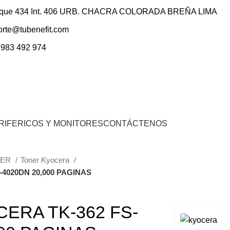
ique 434 Int. 406 URB. CHACRA COLORADA BREÑA LIMA
orte@tubenefit.com
 983 492 974
0
Inicio De Sesión / Registrarse
S/.
0.00
RIFERICOS Y MONITORES
CONTÁCTENOS
NER
Toner Kyocera
4020DN 20,000 PAGINAS
ERA TK-362 FS-