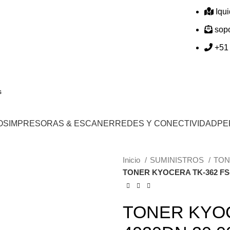
Iqu
sop
+51
OS
IMPRESORAS & ESCANER
REDES Y CONECTIVIDAD
PE
Inicio
SUMINISTROS
TO
TONER KYOCERA TK-362 FS-
TONER KYOC