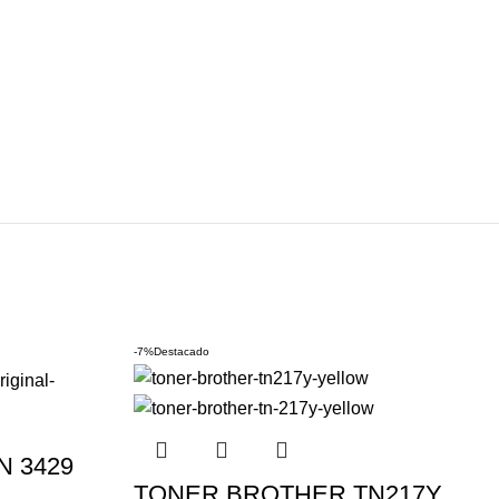
-7%
Destacado
 3429
TONER BROTHER TN217Y