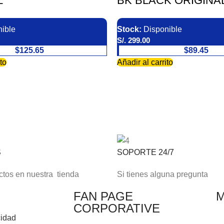
L
BK BLACK ORIGINA
ible
Stock:
Disponible
S/.
299.00
$125.65
$89.45
to
Añadir al carrito
S
SOPORTE 24/7
tos en nuestra tienda
Si tienes alguna pregunta
FAN PAGE
M
CORPORATIVE
cidad