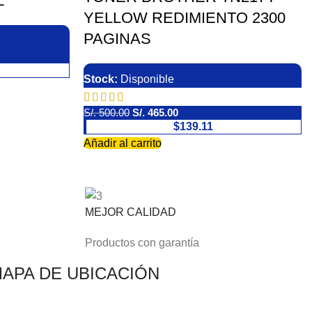
L
YELLOW REDIMIENTO 2300
PAGINAS
Stock:
Disponible
S/.
500.00
S/.
465.00
$139.11
Añadir al carrito
MEJOR CALIDAD
Productos con garantía
APA DE UBICACIÓN