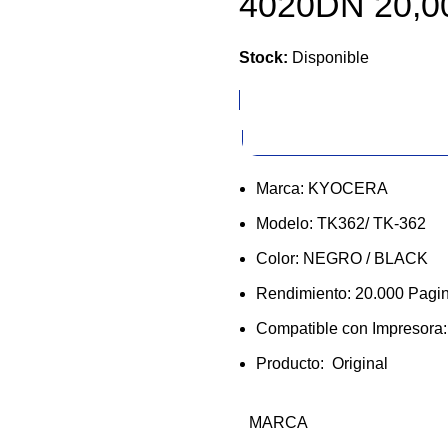
4020DN 20,0
Stock:
Disponible
$119.66
$197.44
Marca: KYOCERA
Modelo: TK362/ TK-362
Color: NEGRO / BLACK
Rendimiento: 20.000 Pagi
Compatible con Impresora
Producto: Original
MARCA