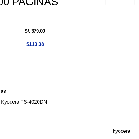
00 PAGINAS
S/.
379.00
$113.38
nas
: Kyocera FS-4020DN
kyocera