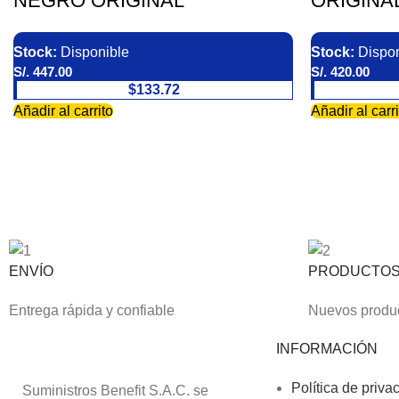
NEGRO ORIGINAL
ORIGINA
Stock:
Disponible
Stock:
Dispon
S/.
447.00
S/.
420.00
$133.72
Añadir al carrito
Añadir al carri
ENVÍO
PRODUCTO
Entrega rápida y confiable
Nuevos produc
INFORMACIÓN
Política de priva
Suministros Benefit S.A.C. se