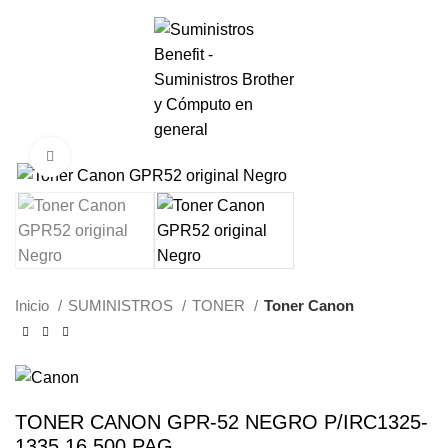
0
Menú
S/.
0.00
Haga Click para agrandar
Inicio
SUMINISTROS
TONER
Toner Canon
TONER CANON GPR-52 NEGRO P/IRC1325-
1335 16.500 PAG