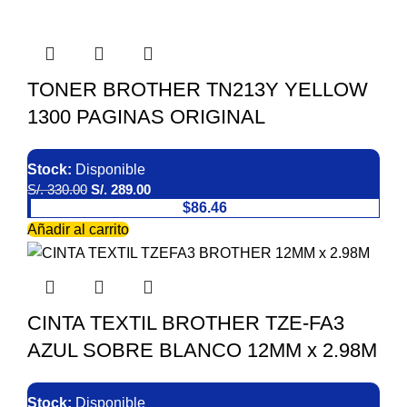
TONER BROTHER TN213Y YELLOW
1300 PAGINAS ORIGINAL
Stock:
Disponible
S/.
330.00
S/.
289.00
$86.46
Añadir al carrito
CINTA TEXTIL BROTHER TZE-FA3
AZUL SOBRE BLANCO 12MM x 2.98M
Stock:
Disponible