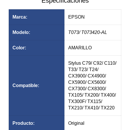
Especificaciones
Marca:
EPSON
Modelo:
T073
/ T073420-AL
Color:
AMARILLO
Stylus C79/ C92/ C110/
T33/ T23/ T24/
CX3900/ CX4900/
CX5900/ CX5600/
Compatible:
CX7300/ CX8300/
TX105/ TX200/ TX400/
TX300F/ TX115/
TX210/ TX410/ TX220
Producto:
Original