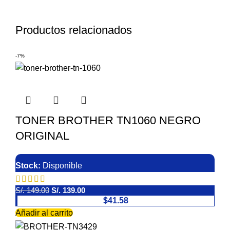
Productos relacionados
-7%
TONER BROTHER TN1060 NEGRO
ORIGINAL
Stock:
Disponible
S/.
149.00
S/.
139.00
$41.58
Añadir al carrito