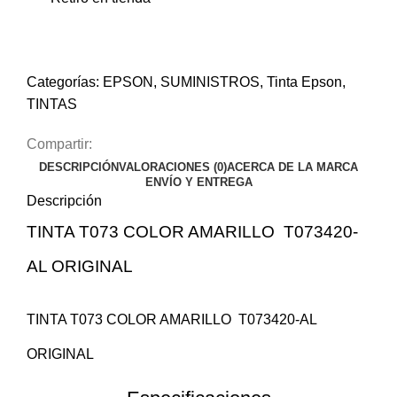
Categorías:
EPSON
,
SUMINISTROS
,
Tinta Epson
,
TINTAS
Compartir:
DESCRIPCIÓN
VALORACIONES (0)
ACERCA DE LA MARCA
ENVÍO Y ENTREGA
Descripción
TINTA T073 COLOR AMARILLO T073420-
$29.62
$29.62
AL ORIGINAL
TINTA T073 COLOR AMARILLO T073420-AL
ORIGINAL