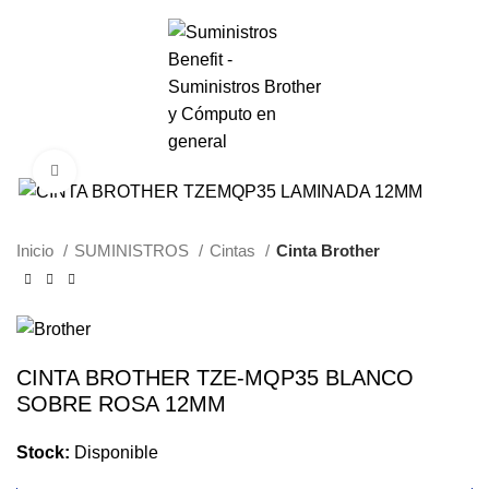
0
Menú
S/.
0.00
Haga Click para agrandar
Inicio
SUMINISTROS
Cintas
Cinta Brother
CINTA BROTHER TZE-MQP35 BLANCO
SOBRE ROSA 12MM
Stock:
Disponible