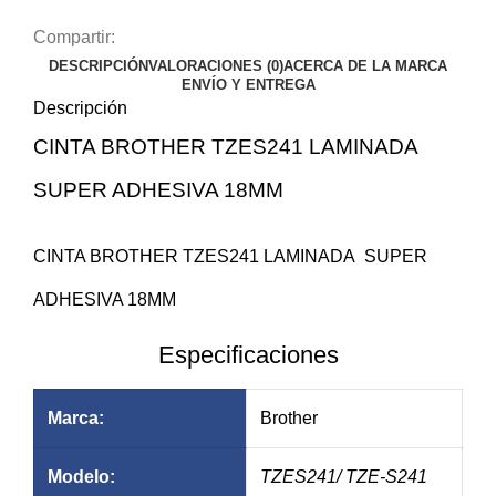
Compartir:
DESCRIPCIÓN
VALORACIONES (0)
ACERCA DE LA MARCA
ENVÍO Y ENTREGA
Descripción
CINTA BROTHER TZES241 LAMINADA
SUPER ADHESIVA 18MM
$22.44
$28.42
CINTA BROTHER TZES241 LAMINADA SUPER
ADHESIVA 18MM
Especificaciones
Marca:
Brother
Modelo:
TZES241
/ TZE-S241