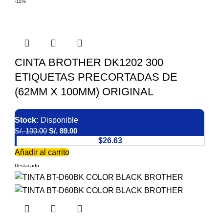
-11%
CINTA BROTHER DK1202 300
ETIQUETAS PRECORTADAS DE
(62MM X 100MM) ORIGINAL
Stock:
Disponible
S/.
100.00
S/.
89.00
$26.63
Añadir al carrito
Destacado