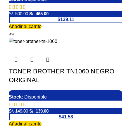
S/.
500.00
S/.
465.00
$139.11
Añadir al carrito
-7%
TONER BROTHER TN1060 NEGRO
ORIGINAL
Stock:
Disponible
S/.
149.00
S/.
139.00
$41.58
Añadir al carrito