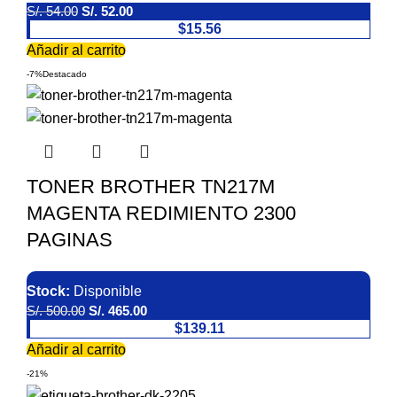
S/.
54.00
S/.
52.00
$15.56
Añadir al carrito
-7%
Destacado
TONER BROTHER TN217M
MAGENTA REDIMIENTO 2300
PAGINAS
Stock:
Disponible
S/.
500.00
S/.
465.00
$139.11
Añadir al carrito
-21%