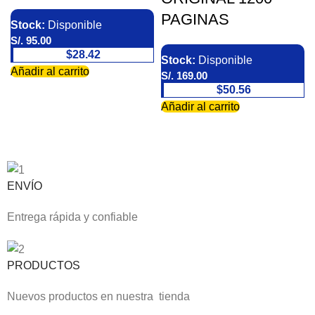
PAGINAS
Stock:
Disponible
S/.
95.00
$28.42
Stock:
Disponible
Añadir al carrito
S/.
169.00
$50.56
Añadir al carrito
ENVÍO
Entrega rápida y confiable
PRODUCTOS
Nuevos productos en nuestra tienda