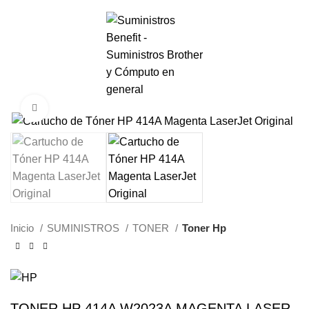
0
Menú
S/.
0.00
Haga Click para agrandar
Inicio
SUMINISTROS
TONER
Toner Hp
TONER HP 414A W2023A MAGENTA LASER