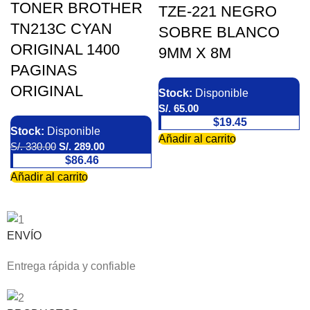
TONER BROTHER
TZE-221 NEGRO
TN213C CYAN
SOBRE BLANCO
ORIGINAL 1400
9MM X 8M
PAGINAS
ORIGINAL
Stock:
Disponible
S/.
65.00
$19.45
Stock:
Disponible
Añadir al carrito
S/.
330.00
S/.
289.00
$86.46
Añadir al carrito
ENVÍO
Entrega rápida y confiable