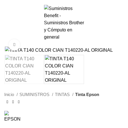
0
Menú
S/.
0.00
Haga Click para agrandar
Inicio
SUMINISTROS
TINTAS
Tinta Epson