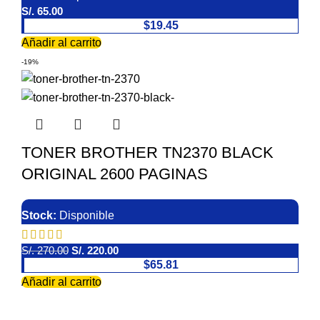
S/.
65.00
$19.45
Añadir al carrito
-19%
TONER BROTHER TN2370 BLACK
ORIGINAL 2600 PAGINAS
Stock:
Disponible
S/.
270.00
S/.
220.00
$65.81
Añadir al carrito