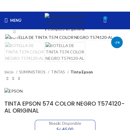
0
MENÚ
S/.
0.00
Haga Click para agrandar
-2%
Inicio
SUMINISTROS
TINTAS
Tinta Epson
TINTA EPSON 574 COLOR NEGRO T574120-
AL ORIGINAL
Stock:
Disponible
S/.
45.00